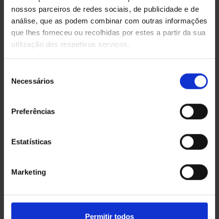
ÚLTIMOS PROJETOS
nossos parceiros de redes sociais, de publicidade e de
análise, que as podem combinar com outras informações
que lhes forneceu ou recolhidas por estes a partir da sua
O QUE DIZEM DE NÓS
utilização dos respetivos serviços.
Seleção
Necessários
de
consentimento
Preferências
Estatísticas
Rigor, honestidade e confiança.
Marketing
Rua 5 de Outubro N. 9A, Casal da Mira,
SEDE
2650-332, Amadora. GPS 38.7815245,
-9.230123
Permitir todos