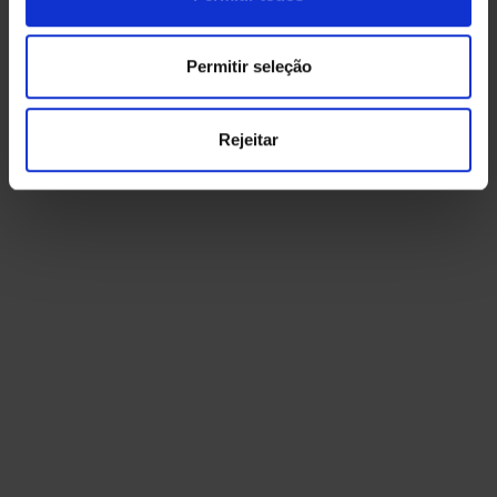
+351 914 302 295
(Chamada para rede movel nacional)
TELEFONE
Permitir seleção
+351 214 934 888
(Chamada para rede fixa nacional)
Rejeitar
R. do Sol 5 loja C, Praia da Rocha,
FILIAL ALGARVE
8500-801 Portimão. GPS 37.1199145,
-8.5428381
+351 928 377 270
TELEFONE
Chamada para rede movel nacional
geral@flashenergy.pt
EMAIL
orcamentos@flashenergy.pt