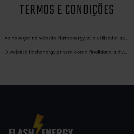
TERMOS E CONDIÇÕES
Ao navegar no website flashenergy.pt o utilizador aceita os termos e condições abaixo descritos.
O website flashenergy.pt tem como finalidade a divulgação dos nossos serviços relacionados com eletricidade, manutenções, instalações, entre outros, sendo que todas as informações, como serviços, contactos e outras presentes no website estão sujeitas a alterações sem aviso prévio.