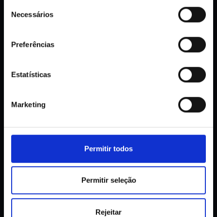
Seleção
Necessários
de
consentimento
geral@flashenergy.pt
EMAIL
Preferências
orcamentos@flashenergy.pt
Estatísticas
FALE CONNOSCO
Marketing
Nome*
Permitir todos
Contacto*
Permitir seleção
Mensagem*
Rejeitar