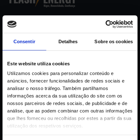
Rigor, honestidade e confiança.
Rua 5 de Outubro N. 9A, Casal da Mira,
SEDE
2650-332, Amadora. GPS 38.7815245,
Consentir
Detalhes
Sobre os cookies
-9.230123
+351 914 302 295
Este website utiliza cookies
(Chamada para rede movel nacional)
TELEFONE
Utilizamos cookies para personalizar conteúdo e
+351 214 934 888
anúncios, fornecer funcionalidades de redes sociais e
(Chamada para rede fixa nacional)
analisar o nosso tráfego. Também partilhamos
informações acerca da sua utilização do site com os
R. do Sol 5 loja C, Praia da Rocha,
nossos parceiros de redes sociais, de publicidade e de
FILIAL ALGARVE
8500-801 Portimão. GPS 37.1199145,
análise, que as podem combinar com outras informações
-8.5428381
que lhes forneceu ou recolhidas por estes a partir da sua
utilização dos respetivos serviços.
+351 928 377 270
TELEFONE
Chamada para rede movel nacional