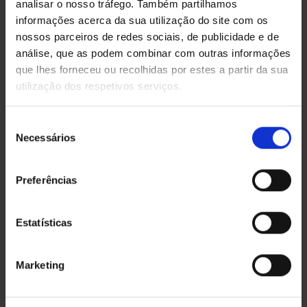
analisar o nosso tráfego. Também partilhamos
informações acerca da sua utilização do site com os
nossos parceiros de redes sociais, de publicidade e de
ÚLTIMOS PROJETOS
análise, que as podem combinar com outras informações
que lhes forneceu ou recolhidas por estes a partir da sua
utilização dos respetivos serviços.
O QUE DIZEM DE NÓS
Seleção
Necessários
de
consentimento
Preferências
Estatísticas
Marketing
Rigor, honestidade e confiança.
Rua 5 de Outubro N. 9A, Casal da Mira,