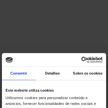
OUTROS SERVIÇOS
Ver Serviços
FALE CONNOSCO
+351 914 302 295
Consentir
Detalhes
Sobre os cookies
Chamada para rede movel nacional
geral@flashenergy.pt
Este website utiliza cookies
Utilizamos cookies para personalizar conteúdo e
Ligar por Whatsapp
anúncios, fornecer funcionalidades de redes sociais e