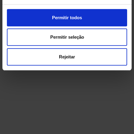
Permitir todos
COLUNAS ELÉTRICAS - EDIFÍCIOS
Permitir seleção
Reparações?, substituições?, Aumentos
de Potência?, conte com uma equipa
Rejeitar
especializada e com alta experiência
para o seu prédio...
AUMENTOS DE POTÊNCIA