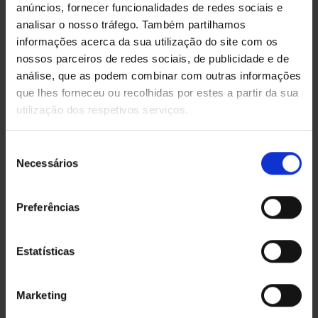
anúncios, fornecer funcionalidades de redes sociais e
Garantimos a execução do seu projeto
analisar o nosso tráfego. Também partilhamos
para infraestruturas de
informações acerca da sua utilização do site com os
telecomunicações (ITED) , em edificos,
nossos parceiros de redes sociais, de publicidade e de
moradias e loteamentos...
análise, que as podem combinar com outras informações
que lhes forneceu ou recolhidas por estes a partir da sua
utilização dos respetivos serviços.
Seleção
Necessários
de
MANUTENÇÕES - REPARAÇÕES
consentimento
Preferências
Profissionais especializados de
manutenção da sua empresa ou
Estatísticas
comércio, bem como reparações no
domicílio a preços competitivos...
Marketing